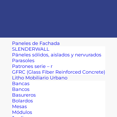
Paneles de Fachada
SLENDERWALL
Páneles sólidos, aislados y nervurados
Parasoles
Patrones serie – r
GFRC (Glass Fiber Reinforced Concrete)
Litho Mobiliario Urbano
Bancas
Bancos
Basureros
Bolardos
Mesas
Módulos