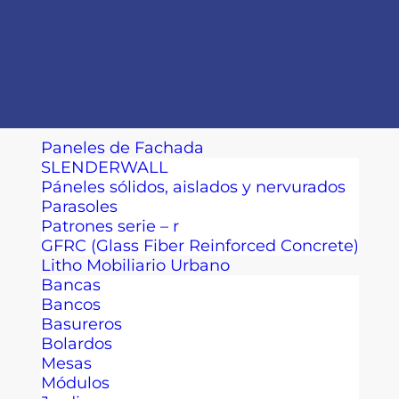
Paneles de Fachada
SLENDERWALL
Páneles sólidos, aislados y nervurados
Parasoles
Patrones serie – r
GFRC (Glass Fiber Reinforced Concrete)
Litho Mobiliario Urbano
Bancas
Bancos
Basureros
Bolardos
Mesas
Módulos