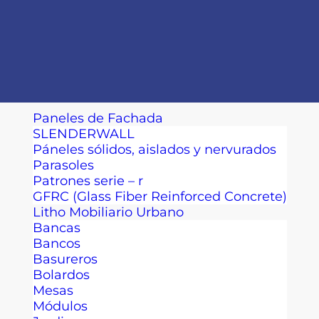
Paneles de Fachada
SLENDERWALL
Páneles sólidos, aislados y nervurados
Parasoles
Patrones serie – r
GFRC (Glass Fiber Reinforced Concrete)
Litho Mobiliario Urbano
Bancas
Bancos
Basureros
Bolardos
Mesas
Módulos